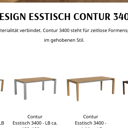
ESIGN ESSTISCH CONTUR 34
aterialität verbindet. Contur 3400 steht für zeitlose For
im gehobenen Stil.
Contur
Contur
LB
Esstisch 3400 - LB ca.
Esstisch 3400 -