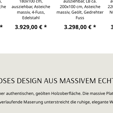
,
180x100 cm,
ausziehbar, LB ca.
a
iche
ausziehbar, Asteiche
200x100 cm, Asteiche
22
massiv, 4-Fuss,
massiv, Geölt, Gedrehter
N
Edelstahl
Fuss
 *
3.929,00 € *
3.298,00 € *
OSES DESIGN AUS MASSIVEM EC
er authentischen, geölten Holzoberfläche. Die massive Platt
r verlaufende Maserung unterstreicht die ruhige, elegante