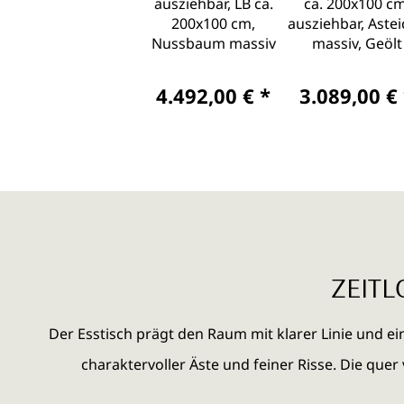
ausziehbar, LB ca.
ca. 200x100 cm
200x100 cm,
ausziehbar, Aste
Nussbaum massiv
massiv, Geölt
4.492,00 € *
3.089,00 €
ZEITL
Der Esstisch prägt den Raum mit klarer Linie und ein
charaktervoller Äste und feiner Risse. Die que