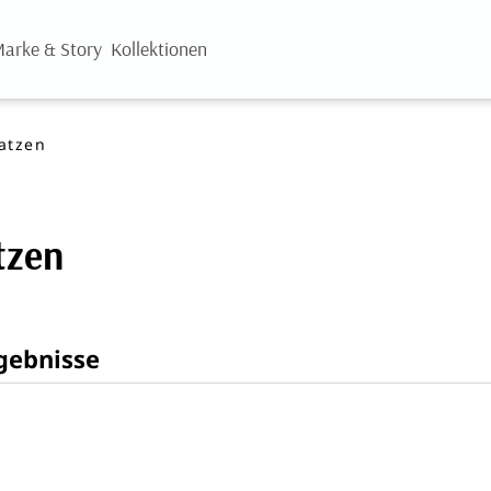
arke & Story
Kollektionen
atzen
tzen
gebnisse