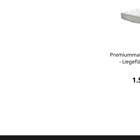
Premiummatr
- Liegef
1.