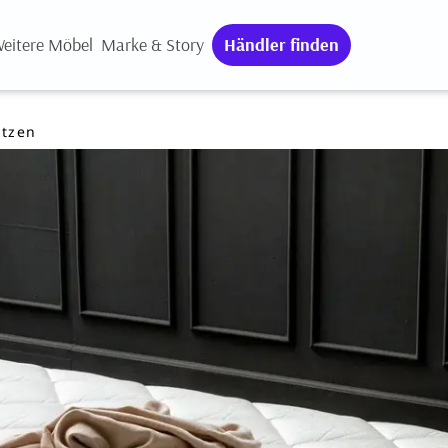
eitere Möbel
Marke & Story
Händler finden
atzen