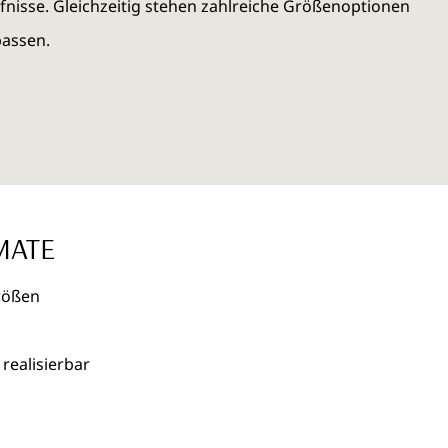
fnisse. Gleichzeitig stehen zahlreiche Größenoptionen
passen.
MATE
rößen
ealisierbar