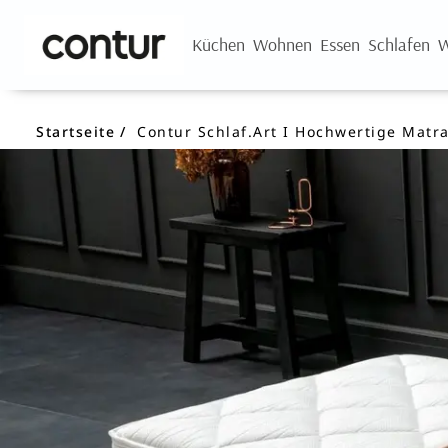
Küchen
Wohnen
Essen
Schlafen
W
Startseite
Contur Schlaf.Art I Hochwertige Matr