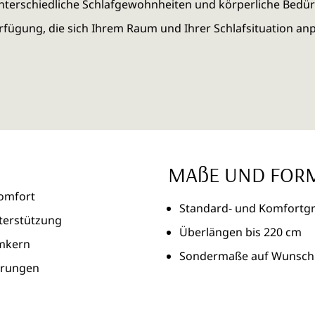
 unterschiedliche Schlafgewohnheiten und körperliche Bedür
rfügung, die sich Ihrem Raum und Ihrer Schlafsituation an
MAßE UND FOR
omfort
Standard- und Komfortg
terstützung
Überlängen bis 220 cm
umkern
Sondermaße auf Wunsch r
erungen