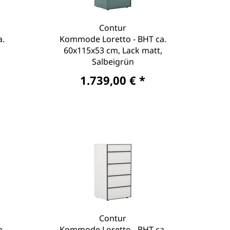
Contur
a.
Kommode Loretto - BHT ca.
,
60x115x53 cm, Lack matt,
Salbeigrün
1.739,00 € *
Contur
a.
Kommode Loretto - BHT ca.