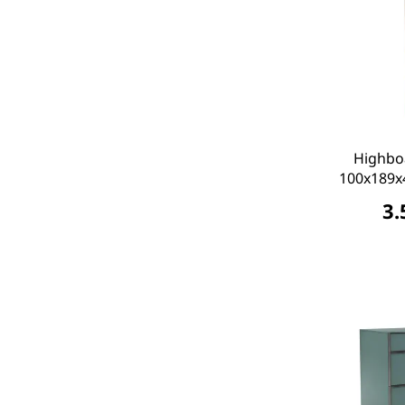
Highboa
100x189x
3.