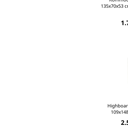
135x70x53 cm
1.
Highboar
109x148
2.