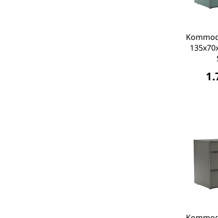
Kommode
135x70x
1.
Kommode