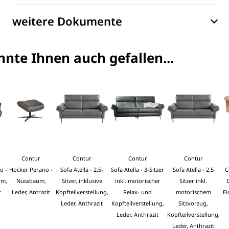
weitere Dokumente
nte Ihnen auch gefallen...
Contur
Contur
Contur
Contur
o -
Hocker Perano -
Sofa Atella - 2,5-
Sofa Atella - 3-Sitzer
Sofa Atella - 2,5
C
um,
Nussbaum,
Sitzer, inklusive
inkl. motorischer
Sitzer inkl.
t
Leder, Antrazit
Kopfteilverstellung,
Relax- und
motorischem
Ei
Leder, Anthrazit
Kopfteilverstellung,
Sitzvorzug,
Leder, Anthrazit
Kopfteilverstellung,
Leder, Anthrazit