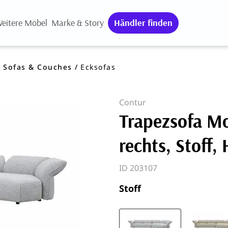
eitere Möbel
Marke & Story
Händler finden
Sofas & Couches
Ecksofas
Contur
Trapezsofa Mo
rechts, Stoff, 
ID 203107
Stoff