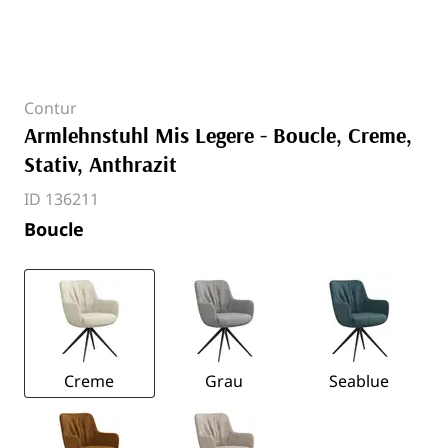
Contur
Armlehnstuhl Mis Legere - Boucle, Creme,
Stativ, Anthrazit
ID 136211
Boucle
Creme
Grau
Seablue