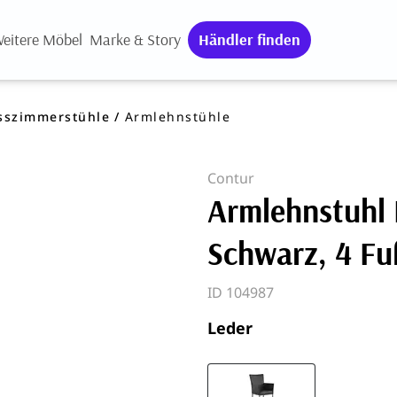
eitere Möbel
Marke & Story
Händler finden
sszimmerstühle
Armlehnstühle
Contur
Armlehnstuhl 
Schwarz, 4 Fu
ID 104987
Leder