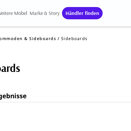
eitere Möbel
Marke & Story
Händler finden
ommoden & Sideboards
Sideboards
oards
gebnisse